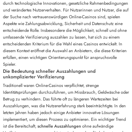
durch technologische Innovationen, gesetzliche Rahmenbedingungen
und verändertes Nutzerverhalten. Für Nutzerinnen und Nutzer, die auf
der Suche nach vertrauenswürdigen Online-Casinos sind, spielen
Aspekte wie Zahlungsabwicklung, Sicherheit und Datenschutz eine
entscheidende Rolle. Insbesondere die Möglichkeit,
schnell und ohne
umfassende Verifizierung auszahlen zu lassen
, hat sich zu einem
entscheidenden Kriterium für die Wahl eines Casinos entwickelt. In
diesem Kontext eröffnet die Auswahl an Anbietern, die diese Kriterien
erfüllen, einen wichtigen Orientierungspunkt für anspruchsvolle
Spieler.
Die Bedeutung schneller Auszahlungen und
unkomplizierter Verifizierung
Traditionell waren Online-Casinos verpflichtet, strenge
Identitätsprüfungen durchzuführen, um Missbrauch, Geldwäsche oder
Betrug zu verhindern. Das führte oft zu längeren Wartezeiten bei
Auszahlungen, was die Nutzererfahrung stark beeinträchtigte. In den
letzten Jahren haben jedoch einige Anbieter innovative Lösungen
implementiert, um diesen Prozess zu optimieren. Ein wichtiger Trend
ist die Bereitschaft,
schnelle Auszahlungen
ohne aufwändige