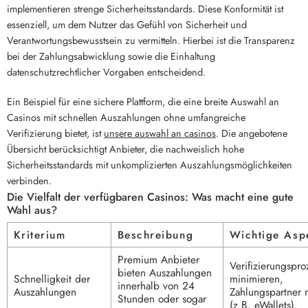
implementieren strenge Sicherheitsstandards. Diese Konformität ist
essenziell, um dem Nutzer das Gefühl von Sicherheit und
Verantwortungsbewusstsein zu vermitteln. Hierbei ist die Transparenz
bei der Zahlungsabwicklung sowie die Einhaltung
datenschutzrechtlicher Vorgaben entscheidend.
Ein Beispiel für eine sichere Plattform, die eine breite Auswahl an
Casinos mit schnellen Auszahlungen ohne umfangreiche
Verifizierung bietet, ist
unsere auswahl an casinos
. Die angebotene
Übersicht berücksichtigt Anbieter, die nachweislich hohe
Sicherheitsstandards mit unkomplizierten Auszahlungsmöglichkeiten
verbinden.
Die Vielfalt der verfügbaren Casinos: Was macht eine gute
Wahl aus?
Kriterium
Beschreibung
Wichtige Asp
Premium Anbieter
Verifizierungspro
bieten Auszahlungen
Schnelligkeit der
minimieren,
innerhalb von 24
Auszahlungen
Zahlungspartner 
Stunden oder sogar
(z.B. eWallets).