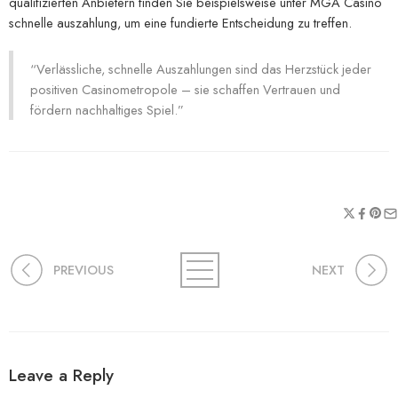
qualifizierten Anbietern finden Sie beispielsweise unter MGA Casino
schnelle auszahlung, um eine fundierte Entscheidung zu treffen.
“Verlässliche, schnelle Auszahlungen sind das Herzstück jeder
positiven Casinometropole – sie schaffen Vertrauen und
fördern nachhaltiges Spiel.”
PREVIOUS
NEXT
Leave a Reply