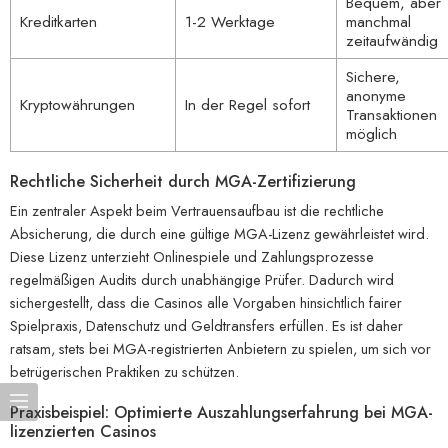
Bequem, aber
Kreditkarten
1-2 Werktage
manchmal
zeitaufwändig
Sichere,
anonyme
Kryptowährungen
In der Regel sofort
Transaktionen
möglich
Rechtliche Sicherheit durch MGA-Zertifizierung
Ein zentraler Aspekt beim Vertrauensaufbau ist die rechtliche
Absicherung, die durch eine gültige MGA-Lizenz gewährleistet wird.
Diese Lizenz unterzieht Onlinespiele und Zahlungsprozesse
regelmäßigen Audits durch unabhängige Prüfer. Dadurch wird
sichergestellt, dass die Casinos alle Vorgaben hinsichtlich fairer
Spielpraxis, Datenschutz und Geldtransfers erfüllen. Es ist daher
ratsam, stets bei MGA-registrierten Anbietern zu spielen, um sich vor
betrügerischen Praktiken zu schützen.
Praxisbeispiel: Optimierte Auszahlungserfahrung bei MGA-
lizenzierten Casinos