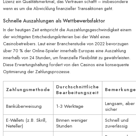
Lizenz ein Qualitätsmerkmal, das Vertrauen schafft – insbesondere
wenn es um die Abwicklung finanzieller Transaktionen geht.
Schnelle Auszahlungen als Wettbewerbsfaktor
In der heutigen Zeit entspricht die Auszahlungsgeschwindigkeit einem
der wichtigsten Entscheidungskriterien bei der Wahl eines
Casinobetreibers. Laut einer Branchenstudie von 2022 bevorzugen
über 70 % der Online-Spieler innerhalb Europas eine Auszahlung
innerhalb von 24 Stunden, um finanzielle Flexibilität zu gewährleisten.
Diese Erwartungshaltung fordert von den Casinos eine konsequente
Optimierung der Zahlungsprozesse.
Durchschnittliche
Zahlungsmethode
Bemerkung
Bearbeitungszeit
Langsam, aber
Banküberweisung
1-3 Werktage
sicher
E-Wallets (z.B. Skrill,
Binnen weniger
Schnell und
Neteller)
Stunden
zuverlässig