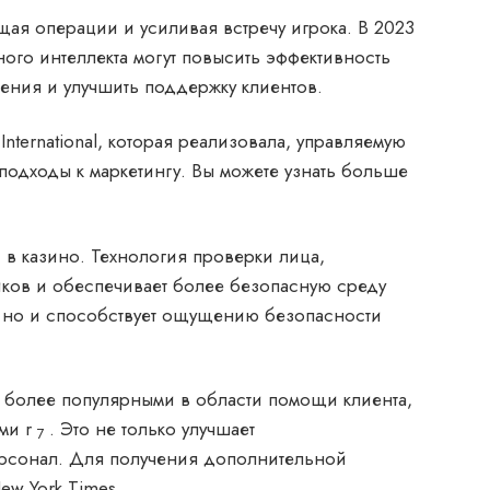
щая операции и усиливая встречу игрока. В 2023
нного интеллекта могут повысить эффективность
ления и улучшить поддержку клиентов.
ternational, которая реализовала, управляемую
одходы к маркетингу. Вы можете узнать больше
 в казино. Технология проверки лица,
ков и обеспечивает более безопасную среду
о, но и способствует ощущению безопасности
е более популярными в области помощи клиента,
ми r
. Это не только улучшает
7
персонал. Для получения дополнительной
ew York Times