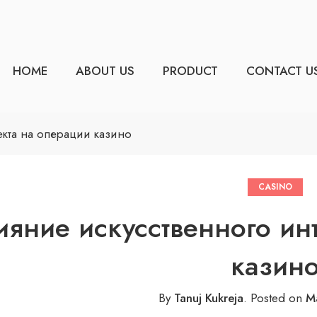
HOME
ABOUT US
PRODUCT
CONTACT U
кта на операции казино
CASINO
ияние искусственного ин
казин
By
Tanuj Kukreja
.
Posted on
M