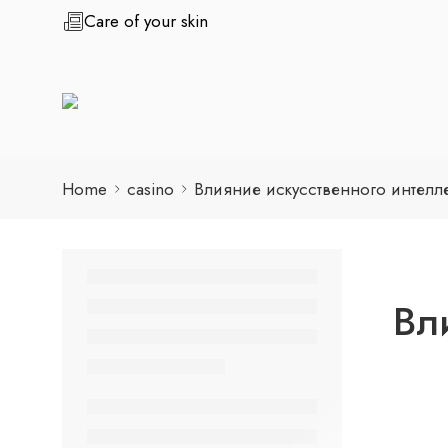
Care of your skin
Home
casino
Влияние искусственного интелле
Вл