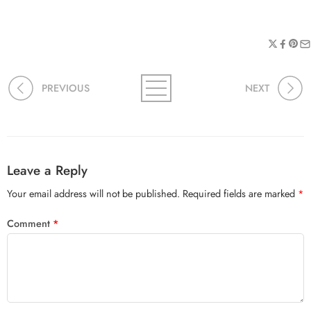
PREVIOUS
NEXT
Leave a Reply
Your email address will not be published.
Required fields are marked
*
Comment
*