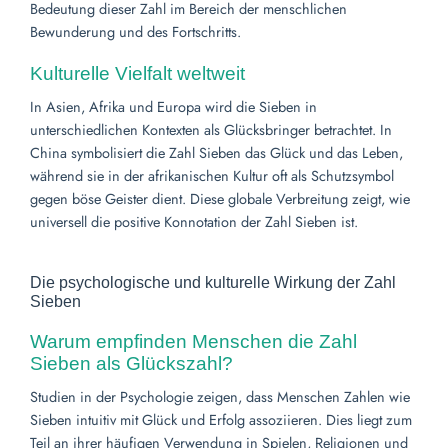
Bedeutung dieser Zahl im Bereich der menschlichen
Bewunderung und des Fortschritts.
Kulturelle Vielfalt weltweit
In Asien, Afrika und Europa wird die Sieben in
unterschiedlichen Kontexten als Glücksbringer betrachtet. In
China symbolisiert die Zahl Sieben das Glück und das Leben,
während sie in der afrikanischen Kultur oft als Schutzsymbol
gegen böse Geister dient. Diese globale Verbreitung zeigt, wie
universell die positive Konnotation der Zahl Sieben ist.
Die psychologische und kulturelle Wirkung der Zahl
Sieben
Warum empfinden Menschen die Zahl
Sieben als Glückszahl?
Studien in der Psychologie zeigen, dass Menschen Zahlen wie
Sieben intuitiv mit Glück und Erfolg assoziieren. Dies liegt zum
Teil an ihrer häufigen Verwendung in Spielen, Religionen und