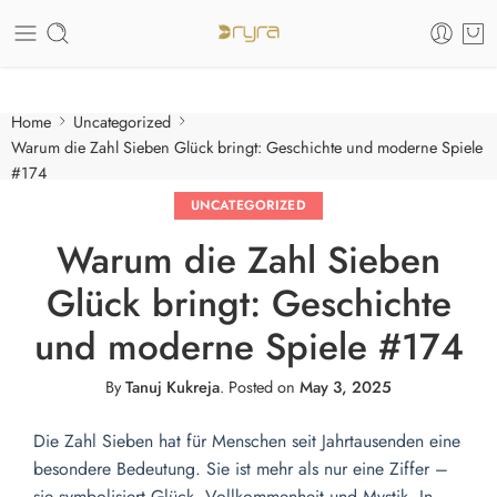
Care of your skin
Home
Uncategorized
Warum die Zahl Sieben Glück bringt: Geschichte und moderne Spiele
#174
UNCATEGORIZED
Warum die Zahl Sieben
Glück bringt: Geschichte
und moderne Spiele #174
By
Tanuj Kukreja
.
Posted on
May 3, 2025
Die Zahl Sieben hat für Menschen seit Jahrtausenden eine
besondere Bedeutung. Sie ist mehr als nur eine Ziffer –
sie symbolisiert Glück, Vollkommenheit und Mystik. In