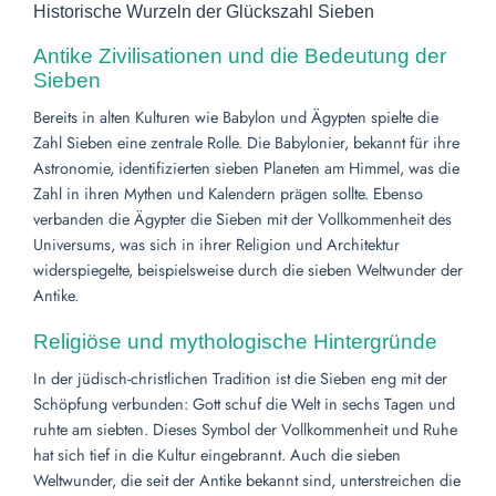
Historische Wurzeln der Glückszahl Sieben
Antike Zivilisationen und die Bedeutung der
Sieben
Bereits in alten Kulturen wie Babylon und Ägypten spielte die
Zahl Sieben eine zentrale Rolle. Die Babylonier, bekannt für ihre
Astronomie, identifizierten sieben Planeten am Himmel, was die
Zahl in ihren Mythen und Kalendern prägen sollte. Ebenso
verbanden die Ägypter die Sieben mit der Vollkommenheit des
Universums, was sich in ihrer Religion und Architektur
widerspiegelte, beispielsweise durch die sieben Weltwunder der
Antike.
Religiöse und mythologische Hintergründe
In der jüdisch-christlichen Tradition ist die Sieben eng mit der
Schöpfung verbunden: Gott schuf die Welt in sechs Tagen und
ruhte am siebten. Dieses Symbol der Vollkommenheit und Ruhe
hat sich tief in die Kultur eingebrannt. Auch die sieben
Weltwunder, die seit der Antike bekannt sind, unterstreichen die