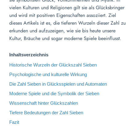
vielen Kulturen und Religionen gilt sie als Glücksbringer
und wird mit positiven Eigenschaften assoziiert. Ziel
dieses Artikels ist es, die tieferen Wurzeln dieser Zahl zu
erkunden und aufzuzeigen, wie sie bis heute unsere
Kultur, Bräuche und sogar moderne Spiele beeinflusst.
Inhaltsverzeichnis
Historische Wurzeln der Glückszahl Sieben
Psychologische und kulturelle Wirkung
Die Zahl Sieben in Glücksspielen und Automaten
Moderne Spiele und die Symbolik der Sieben
Wissenschaft hinter Glückszahlen
Tiefere Bedeutungen der Zahl Sieben
Fazit