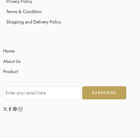
Privacy Policy
Terms & Condition
Shipping and Delivery Policy
Home
About Us
Product