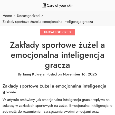
Care of your skin
Home
Uncategorized
Zakłady sportowe żużel a emocjonalna inteligencja gracza
UNCATEGORIZED
Zakłady sportowe żużel a
emocjonalna inteligencja
gracza
By
Tanuj Kukreja
.
Posted on
November 16, 2025
Zakłady sportowe żużel a emocjonalna inteligencja
gracza
W artykule omówimy, jak emocjonalna inteligencja gracza wpływa na
sukcesy w zakładach sportowych na żużel. Emocjonalna inteligencja to
zdolność do rozumienia i zarządzania swoimi emocjami oraz