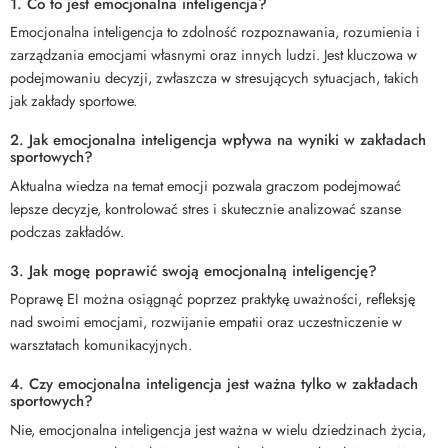
1. Co to jest emocjonalna inteligencja?
Emocjonalna inteligencja to zdolność rozpoznawania, rozumienia i
zarządzania emocjami własnymi oraz innych ludzi. Jest kluczowa w
podejmowaniu decyzji, zwłaszcza w stresujących sytuacjach, takich
jak zakłady sportowe.
2. Jak emocjonalna inteligencja wpływa na wyniki w zakładach
sportowych?
Aktualna wiedza na temat emocji pozwala graczom podejmować
lepsze decyzje, kontrolować stres i skutecznie analizować szanse
podczas zakładów.
3. Jak mogę poprawić swoją emocjonalną inteligencję?
Poprawę EI można osiągnąć poprzez praktykę uważności, refleksję
nad swoimi emocjami, rozwijanie empatii oraz uczestniczenie w
warsztatach komunikacyjnych.
4. Czy emocjonalna inteligencja jest ważna tylko w zakładach
sportowych?
Nie, emocjonalna inteligencja jest ważna w wielu dziedzinach życia,