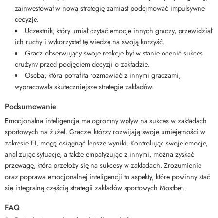
zainwestował w nową strategię zamiast podejmować impulsywne
decyzje.
Uczestnik, który umiał czytać emocje innych graczy, przewidział
ich ruchy i wykorzystał tę wiedzę na swoją korzyść.
Gracz obserwujący swoje reakcje był w stanie ocenić sukces
drużyny przed podjęciem decyzji o zakładzie.
Osoba, która potrafiła rozmawiać z innymi graczami,
wypracowała skuteczniejsze strategie zakładów.
Podsumowanie
Emocjonalna inteligencja ma ogromny wpływ na sukces w zakładach
sportowych na żużel. Gracze, którzy rozwijają swoje umiejętności w
zakresie EI, mogą osiągnąć lepsze wyniki. Kontrolując swoje emocje,
analizując sytuacje, a także empatyzując z innymi, można zyskać
przewagę, która przełoży się na sukcesy w zakładach. Zrozumienie
oraz poprawa emocjonalnej inteligencji to aspekty, które powinny stać
się integralną częścią strategii zakładów sportowych
Mostbet
.
FAQ