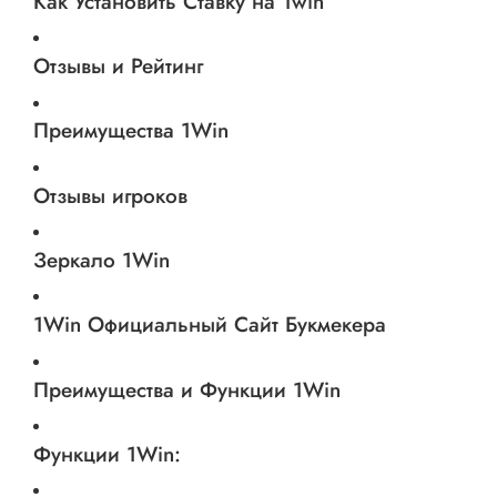
Как
Установить Ставку на 1win
Отзывы
и Рейтинг
Преимущества
1Win
Отзывы
игроков
Зеркало
1Win
1Win Официальный Сайт Букмекера
Преимущества и Функции 1Win
Функции 1Win: