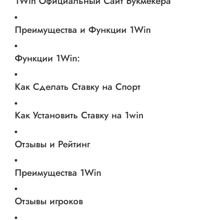
1Win
Официальный Сайт Букмекера
Преимущества
и Функции 1Win
Функции
1Win:
Как
Сделать Ставку на Спорт
Как
Установить Ставку на 1win
Отзывы
и Рейтинг
Преимущества
1Win
Отзывы
игроков