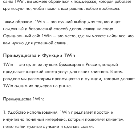
сайта 1Win, вы можете обратиться к поддержке, которая работает
круглосуточно, чтобы помочь вам решить любые проблемы.
Таким образом, 1Win – это лучший выбор для тех, кто ищет
надежный и безопасный способ делать ставки на спорт.
Официальный сайт 1Win – это место, где вы можете найти все, что
вам нужно для успешной ставки.
Преимущества и Функции 1Win
1Win – это один из лучших букмекеров в России, который
предлагает широкий спектр услуг для своих клиентов. В этом
разделе мы рассмотрим преимущества и функции, которые делают
1Win одним из лидеров на рынке.
Преимущества 1Win:
1. Удобство использования. 1Win предлагает простой и
интуитивно понятный интерфейс, который позволяет клиентам
легко найти нужные функции и сделать ставки.