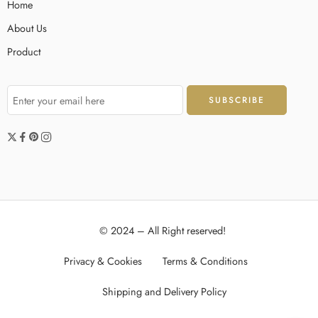
Home
About Us
Product
© 2024 – All Right reserved!
Privacy & Cookies
Terms & Conditions
Shipping and Delivery Policy