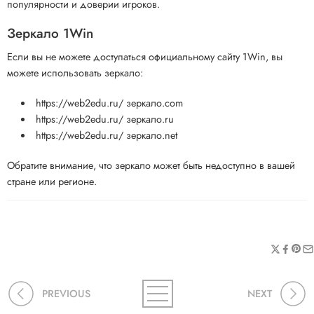
популярности и доверии игроков.
Зеркало 1Win
Если вы не можете доступаться официальному сайту 1Win, вы
можете использовать зеркало:
https://web2edu.ru/ зеркало.com
https://web2edu.ru/ зеркало.ru
https://web2edu.ru/ зеркало.net
Обратите внимание, что зеркало может быть недоступно в вашей
стране или регионе.
PREVIOUS
NEXT