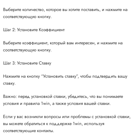
Выберите количество, которое вы хотите поставить, и нажмите на
соответствующую кнопку.
Шаг 2: Установите Коэффициент
Выберите коэффициент, который вам интересен, и нажмите на
соответствующую кнопку.
Шаг 3: Установите Ставку
Нажмите на кнопку “Установить ставку”, чтобы подтвердить вашу
ставку.
Важно: перед установкой ставки, убедитесь, что вы понимаете
условия и правила 1win, а также условия вашей ставки.
Если у вас возникли вопросы или проблемы с установкой ставки,
вы можете обратиться к поддержке 1win, используя
соответствующие контакты.