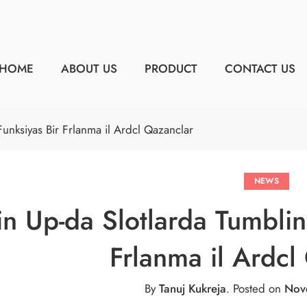
HOME
ABOUT US
PRODUCT
CONTACT US
unksiyas Bir Frlanma il Ardcl Qazanclar
NEWS
in Up-da Slotlarda Tumblin
Frlanma il Ardcl
By
Tanuj Kukreja
.
Posted on
Nov