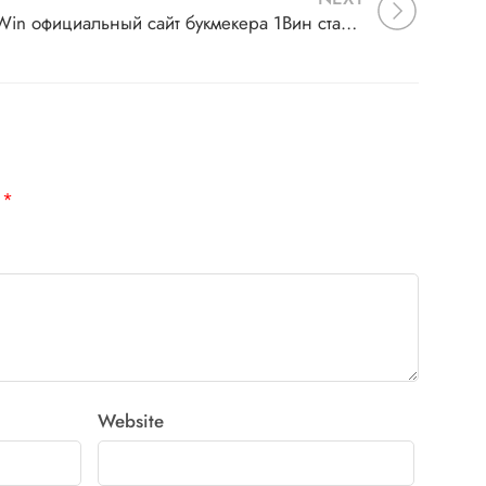
1Win официальный сайт букмекера 1Вин ставки на спорт.3612
d
*
Website