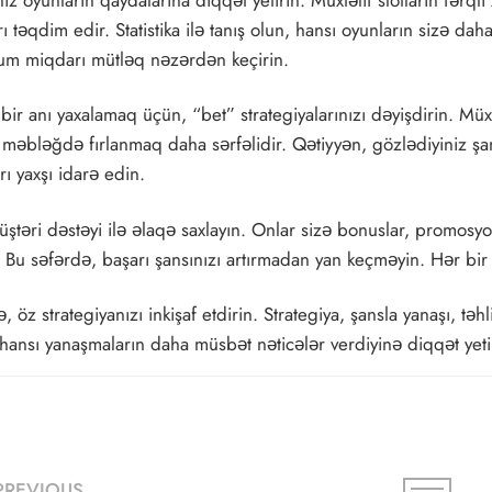
ı təqdim edir. Statistika ilə tanış olun, hansı oyunların sizə dah
m miqdarı mütləq nəzərdən keçirin.
ı bir anı yaxalamaq üçün, “bet” strategiyalarınızı dəyişdirin. Mü
i məbləğdə fırlanmaq daha sərfəlidir. Qətiyyən, gözlədiyiniz şan
rı yaxşı idarə edin.
üştəri dəstəyi ilə əlaqə saxlayın. Onlar sizə bonuslar, promosyo
. Bu səfərdə, başarı şansınızı artırmadan yan keçməyin. Hər bir d
ə, öz strategiyanızı inkişaf etdirin. Strategiya, şansla yanaşı, tə
, hansı yanaşmaların daha müsbət nəticələr verdiyinə diqqət y
PREVIOUS