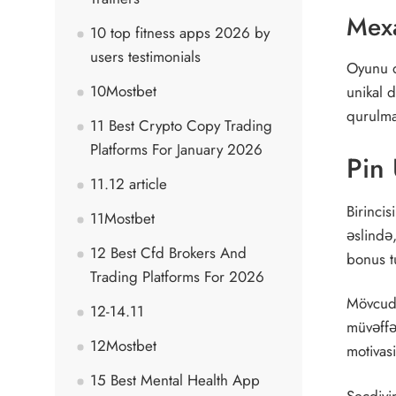
Mexa
10 top fitness apps 2026 by
users testimonials
Oyunu d
10Mostbet
unikal 
qurulma
11 Best Crypto Copy Trading
Platforms For January 2026
Pin 
11.12 article
Birinci
11Mostbet
əslində
12 Best Cfd Brokers And
bonus tu
Trading Platforms For 2026
Mövcud 
12-14.11
müvəffə
12Mostbet
motivas
15 Best Mental Health App
Seçdiyin