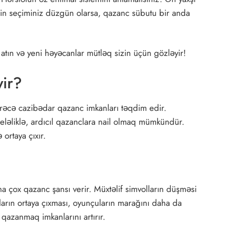
Sizin seçiminiz düzgün olarsa, qazanc sübutu bir anda
atın və yeni həyəcanlar mütləq sizin üçün gözləyir!
yir?
ərəcə cazibədar qazanc imkanları təqdim edir.
Beləliklə, ardıcıl qazanclara nail olmaq mümkündür.
 ortaya çıxır.
ha çox qazanc şansı verir. Müxtəlif simvolların düşməsi
ların ortaya çıxması, oyunçuların marağını daha da
 qazanmaq imkanlarını artırır.