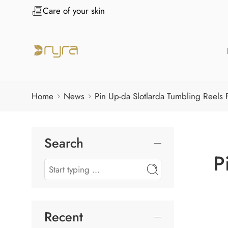
Care of your skin
Home
News
Pin Up-da Slotlarda Tumbling Reels F
Search
P
Recent