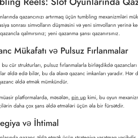
bling Reels: Slot Oyunlarında Qaz
unlarında qazancınızı artırmaq üçün tumbling mexanizmləri mükə
siya sonrası simvolların düşməsini və yeni simvolların yerinə ke
 qazancla qalmırsınız; yeni qazanma şansı qazanırsınız.
nc Mükafatı və Pulsuz Fırlanmalar
ın bu cür strukturları, pulsuz fırlanmalarla birləşdikdə qazancl
alar əldə edə bilər, bu da əlavə qazanc imkanları yaradır. Hər 
 qazanc əldə etmək mümkündür.
 müasir platformalarda, məsələn,
pin up
kimi, bu oyun mexanizml
çilərin daha çox şans əldə etmələri üçün əla bir fürsətdir.
tegiya və İhtimal
unlarında qazanc əldə etmək üçün strategiya yaratmaq vacibdir. 