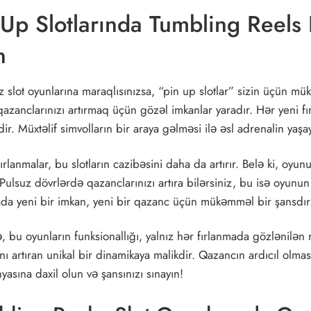
 Up Slotlarında Tumbling Reels F
n
z slot oyunlarına maraqlısınızsa, “pin up slotlar” sizin üçün m
qazanclarınızı artırmaq üçün gözəl imkanlar yaradır. Hər yen
ir. Müxtəlif simvolların bir araya gəlməsi ilə əsl adrenalin yaşay
ırlanmalar, bu slotların cazibəsini daha da artırır. Belə ki, oyu
Pulsuz dövrlərdə qazanclarınızı artıra bilərsiniz, bu isə oyunun k
ada yeni bir imkan, yeni bir qazanc üçün mükəmməl bir şansdır
lə, bu oyunların funksionallığı, yalnız hər fırlanmada gözlənil
nı artıran unikal bir dinamikaya malikdir. Qazancın ardıcıl olmas
yasına daxil olun və şansınızı sınayın!