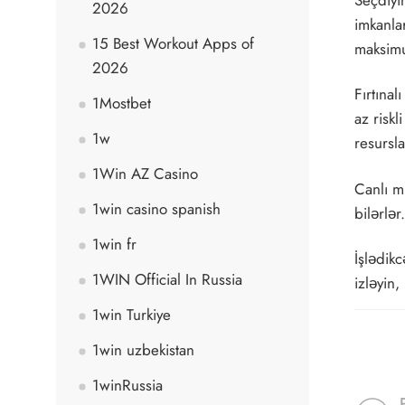
2026
imkanlar
15 Best Workout Apps of
maksimu
2026
Fırtınal
1Mostbet
az riskl
1w
resursla
1Win AZ Casino
Canlı m
1win casino spanish
bilərlər
1win fr
İşlədikc
1WIN Official In Russia
izləyin
1win Turkiye
1win uzbekistan
1winRussia