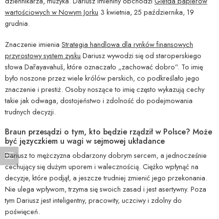
dziennikarza, muzyka. Dariusz imieniny obchodzi
Giełda papierów
wartościowych w Nowym Jorku
3 kwietnia, 25 października, 19
grudnia.
Znaczenie imienia
Strategia handlowa dla rynków finansowych
przyrostowy system zysku
Dariusz wywodzi się od staroperskiego
słowa Dārayavahuš, które oznaczało „zachować dobro”. To imię
było noszone przez wiele królów perskich, co podkreślało jego
znaczenie i prestiż. Osoby noszące to imię często wykazują cechy
takie jak odwaga, dostojeństwo i zdolność do podejmowania
trudnych decyzji.
Braun przesądzi o tym, kto będzie rządził w Polsce? Może
być języczkiem u wagi w sejmowej układance
Dariusz to mężczyzna obdarzony dobrym sercem, a jednocześnie
cechujący się dużym uporem i walecznością. Ciężko wpłynąć na
decyzje, które podjął, a jeszcze trudniej zmienić jego przekonania.
Nie ulega wpływom, trzyma się swoich zasad i jest asertywny. Poza
tym Dariusz jest inteligentny, pracowity, uczciwy i zdolny do
poświęceń.