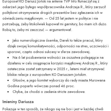
Europoseł KO Dariusz Joński na antenie TVP Info tłumaczył się z
oskarżeń jego byłego współpracownika Andrzeja R., który zarzucił
politykowi otrzymywanie drogich prezentów bez zgłaszania ich w
oświadczeniu majątkowym. — Od 25 lat jestem w polityce i nie
potrzebuję, żeby ktokolwiek kupował mi garnitury, bo mam ich dużo.
Robią to, żeby mi zaszczuć — argumentował.
Jako numerologiczna ósemka, Darek to także pracuś, który
dzięki swojej komunikatywności, odporności na stres, uczciwości i
uporowi, często odnosi sukcesy w sferze zawodowej.
Na 6 lat pozbawienia wolności za oszustwa polegające na
działaniu w celu osiągnięcia korzyści majątkowej Andrzej R., który
ostatecznie został zatrzymany w 2025 r., latami miał utrzymywać
bliskie relacje z europosłem KO Dariuszem Jońskim.
Głosów, a jego komitet wyborczy do rady miasta Murowana
Goślina poparło wówczas ponad 46 proc.
Chyba, że chodzi o zadania stricte zawodowe.
Imieniny Dariusza
Pokazuje w ten sposób, że nikogo się nie boi i jest w każdej chwili