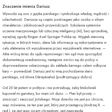
Znaczenie imienia Dariusz
Wywodzi się ono z języka perskiego i symbolizuje władzę, mądrość i
szlachetność. Dariusze są często postrzegani jako osoby o silnym
charakterze i zdolnościach przywódczych. Szkolenia systemów
uczenia maszynowego lub sztucznej inteligencji (AI), bez uprzedniej,
wyraźnej zgody Ringier Axel Springer Polska sp. Wyjątek stanowią
sytuacje, w których treści, dane lub informacje są wykorzystywane w
celu ułatwienia ich wyszukiwania przez wyszukiwarki internetowe. —
Akta wrócą teraz do sądu rejonowego i ten sąd musi sporządzić
dokumentację osadzeniową, następnie zwróci się do policji o
doprowadzenie oskarżonego do zakładu karnego celem odbycia
kary — powiedział. Dariusz jest to imię pochodzenia staro
perskiego, od słowa Dãrayavahuš (podtrzymujący dobro).
Od 25 lat jestem w polityce i nie potrzebuję, żeby ktokolwiek
kupował mi garnitury, bo mam ich dużo. — Plan był prosty —
zniszczyć i zaszczuć Jońskiego. Moje dziecko nie jest po chrzcie,
więc mówienie, że ten pan jest, który jest przestępcą (Andrzej R. —
red.), że jest jego ojcem chrzestnym, jest nieprawdą.