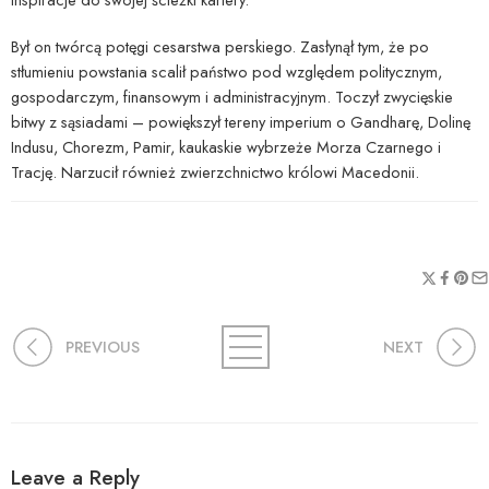
Był on twórcą potęgi cesarstwa perskiego. Zasłynął tym, że po
stłumieniu powstania scalił państwo pod względem politycznym,
gospodarczym, finansowym i administracyjnym. Toczył zwycięskie
bitwy z sąsiadami – powiększył tereny imperium o Gandharę, Dolinę
Indusu, Chorezm, Pamir, kaukaskie wybrzeże Morza Czarnego i
Trację. Narzucił również zwierzchnictwo królowi Macedonii.
PREVIOUS
NEXT
Leave a Reply