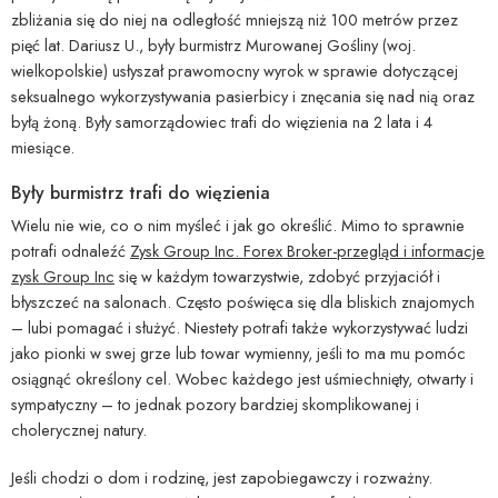
zbliżania się do niej na odległość mniejszą niż 100 metrów przez
pięć lat. Dariusz U., były burmistrz Murowanej Gośliny (woj.
wielkopolskie) usłyszał prawomocny wyrok w sprawie dotyczącej
seksualnego wykorzystywania pasierbicy i znęcania się nad nią oraz
byłą żoną. Były samorządowiec trafi do więzienia na 2 lata i 4
miesiące.
Były burmistrz trafi do więzienia
Wielu nie wie, co o nim myśleć i jak go określić. Mimo to sprawnie
potrafi odnaleźć
Zysk Group Inc. Forex Broker-przegląd i informacje
zysk Group Inc
się w każdym towarzystwie, zdobyć przyjaciół i
błyszczeć na salonach. Często poświęca się dla bliskich znajomych
– lubi pomagać i służyć. Niestety potrafi także wykorzystywać ludzi
jako pionki w swej grze lub towar wymienny, jeśli to ma mu pomóc
osiągnąć określony cel. Wobec każdego jest uśmiechnięty, otwarty i
sympatyczny – to jednak pozory bardziej skomplikowanej i
cholerycznej natury.
Jeśli chodzi o dom i rodzinę, jest zapobiegawczy i rozważny.