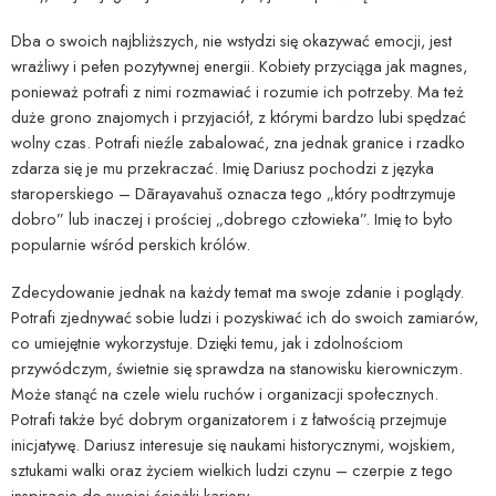
Dba o swoich najbliższych, nie wstydzi się okazywać emocji, jest
wrażliwy i pełen pozytywnej energii. Kobiety przyciąga jak magnes,
ponieważ potrafi z nimi rozmawiać i rozumie ich potrzeby. Ma też
duże grono znajomych i przyjaciół, z którymi bardzo lubi spędzać
wolny czas. Potrafi nieźle zabalować, zna jednak granice i rzadko
zdarza się je mu przekraczać. Imię Dariusz pochodzi z języka
staroperskiego – Dãrayavahuš oznacza tego „który podtrzymuje
dobro” lub inaczej i prościej „dobrego człowieka”. Imię to było
popularnie wśród perskich królów.
Zdecydowanie jednak na każdy temat ma swoje zdanie i poglądy.
Potrafi zjednywać sobie ludzi i pozyskiwać ich do swoich zamiarów,
co umiejętnie wykorzystuje. Dzięki temu, jak i zdolnościom
przywódczym, świetnie się sprawdza na stanowisku kierowniczym.
Może stanąć na czele wielu ruchów i organizacji społecznych.
Potrafi także być dobrym organizatorem i z łatwością przejmuje
inicjatywę. Dariusz interesuje się naukami historycznymi, wojskiem,
sztukami walki oraz życiem wielkich ludzi czynu – czerpie z tego
inspiracje do swojej ścieżki kariery.