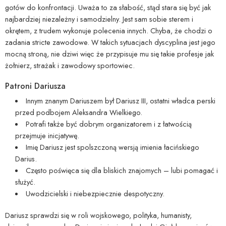
gotów do konfrontacji. Uważa to za słabość, stąd stara się być jak
najbardziej niezależny i samodzielny. Jest sam sobie sterem i
okrętem, z trudem wykonuje polecenia innych. Chyba, że chodzi o
zadania stricte zawodowe. W takich sytuacjach dyscyplina jest jego
mocną stroną, nie dziwi więc że przypisuje mu się takie profesje jak
żołnierz, strażak i zawodowy sportowiec.
Patroni Dariusza
Innym znanym Dariuszem był Dariusz III, ostatni władca perski
przed podbojem Aleksandra Wielkiego.
Potrafi także być dobrym organizatorem i z łatwością
przejmuje inicjatywę.
Imię Dariusz jest spolszczoną wersją imienia łacińskiego
Darius.
Często poświęca się dla bliskich znajomych – lubi pomagać i
służyć.
Uwodzicielski i niebezpiecznie despotyczny.
Dariusz sprawdzi się w roli wojskowego, polityka, humanisty,