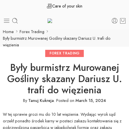
Care of your skin
Home
Forex Trading
Były burmistrz Murowanej Gośliny skazany Dariusz U. trafi do
więzienia
FOREX TRADING
Były burmistrz Murowanej
Gośliny skazany Dariusz U.
trafi do więzienia
By
Tanuj Kukreja
.
Posted on
March 15, 2024
W tej sprawie grozi mu do 10 lat więzienia. Wydając wyrok sąd
orzekł ponadto środek karny w postaci zakazu kontaktowania się z
pokrzywdzoną pasierbicą w jakiejkolwiek formie oraz zakazu