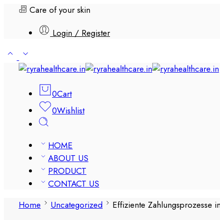
Care of your skin
Login / Register
0
Cart
0
Wishlist
HOME
ABOUT US
PRODUCT
CONTACT US
Home
Uncategorized
Effiziente Zahlungsprozesse 