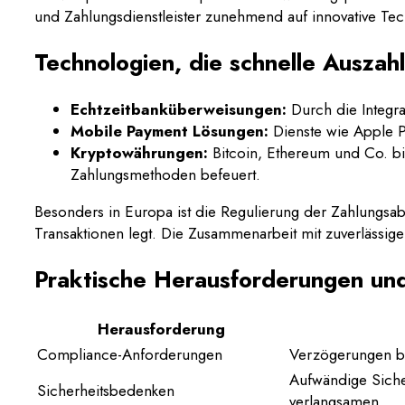
und Zahlungsdienstleister zunehmend auf innovative Tec
Technologien, die schnelle Auszah
Echtzeitbanküberweisungen:
Durch die Integr
Mobile Payment Lösungen:
Dienste wie Apple P
Kryptowährungen:
Bitcoin, Ethereum und Co. b
Zahlungsmethoden befeuert.
Besonders in Europa ist die Regulierung der Zahlungsab
Transaktionen legt. Die Zusammenarbeit mit zuverlässige
Praktische Herausforderungen un
Herausforderung
Compliance-Anforderungen
Verzögerungen b
Aufwändige Sich
Sicherheitsbedenken
verlangsamen