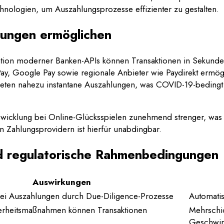
hnologien, um Auszahlungsprozesse effizienter zu gestalten.
lungen ermöglichen
ation moderner Banken-APIs können Transaktionen in Sekund
ay, Google Pay sowie regionale Anbieter wie Paydirekt ermög
ieten nahezu instantane Auszahlungen, was COVID-19-bedingt
wicklung bei Online-Glücksspielen zunehmend strenger, was d
n Zahlungsprovidern ist hierfür unabdingbar.
d regulatorische Rahmenbedingungen
Auswirkungen
ei Auszahlungen durch Due-Diligence-Prozesse
Automatis
erheitsmaßnahmen können Transaktionen
Mehrschic
Geschwin