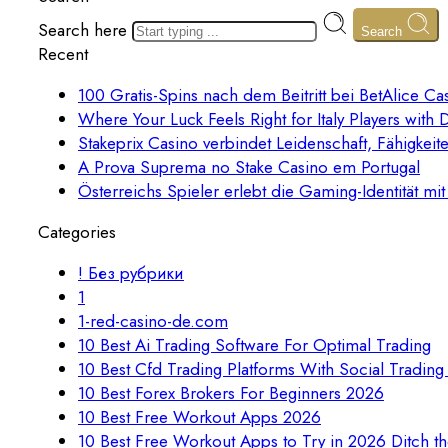
Search here
Search
Recent
100 Gratis-Spins nach dem Beitritt bei BetAlice Ca
Where Your Luck Feels Right for Italy Players wit
Stakeprix Casino verbindet Leidenschaft, Fähigkei
A Prova Suprema no Stake Casino em Portugal
Österreichs Spieler erlebt die Gaming-Identität 
Categories
! Без рубрики
1
1-red-casino-de.com
10 Best Ai Trading Software For Optimal Trading
10 Best Cfd Trading Platforms With Social Trading
10 Best Forex Brokers For Beginners 2026
10 Best Free Workout Apps 2026
10 Best Free Workout Apps to Try in 2026 Ditch t