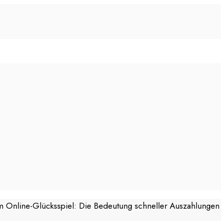
im Online-Glücksspiel: Die Bedeutung schneller Auszahlungen