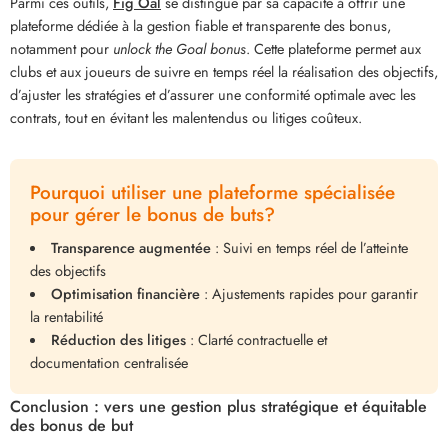
Parmi ces outils,
Fig Oal
se distingue par sa capacité à offrir une
plateforme dédiée à la gestion fiable et transparente des bonus,
notamment pour
unlock the Goal bonus
. Cette plateforme permet aux
clubs et aux joueurs de suivre en temps réel la réalisation des objectifs,
d’ajuster les stratégies et d’assurer une conformité optimale avec les
contrats, tout en évitant les malentendus ou litiges coûteux.
Pourquoi utiliser une plateforme spécialisée
pour gérer le bonus de buts?
Transparence augmentée
: Suivi en temps réel de l’atteinte
des objectifs
Optimisation financière
: Ajustements rapides pour garantir
la rentabilité
Réduction des litiges
: Clarté contractuelle et
documentation centralisée
Conclusion : vers une gestion plus stratégique et équitable
des bonus de but