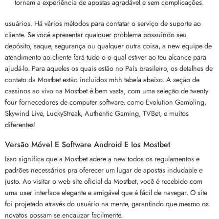
tornam a experiência de apostas agradável e sem complicações.
usuários. Há vários métodos para contatar o serviço de suporte ao
cliente. Se você apresentar qualquer problema possuindo seu
depósito, saque, segurança ou qualquer outra coisa, a new equipe de
atendimento ao cliente fará tudo o o qual estiver ao teu alcance para
ajudá-lo. Para aqueles os quais estão no País brasileiro, os detalhes de
contato da Mostbet estão incluídos mhh tabela abaixo. A seção de
cassinos ao vivo na Mostbet é bem vasta, com uma seleção de twenty
four fornecedores de computer software, como Evolution Gambling,
Skywind Live, LuckyStreak, Authentic Gaming, TVBet, e muitos
diferentes!
Versão Móvel E Software Android E Ios Mostbet
Isso significa que a Mostbet adere a new todos os regulamentos e
padrões necessários pra oferecer um lugar de apostas indudable e
justo. Ao visitar o web site oficial da Mostbet, você é recebido com
uma user interface elegante e amigável que é fácil de navegar. O site
foi projetado através do usuário na mente, garantindo que mesmo os
novatos possam se encauzar facilmente.