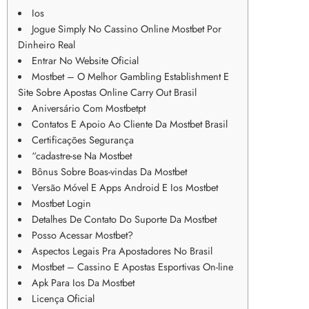
Ios
Jogue Simply No Cassino Online Mostbet Por
Dinheiro Real
Entrar No Website Oficial
Mostbet – O Melhor Gambling Establishment E
Site Sobre Apostas Online Carry Out Brasil
Aniversário Com Mostbetpt
Contatos E Apoio Ao Cliente Da Mostbet Brasil
Certificações Segurança
“cadastre-se Na Mostbet
Bônus Sobre Boas-vindas Da Mostbet
Versão Móvel E Apps Android E Ios Mostbet
Mostbet Login
Detalhes De Contato Do Suporte Da Mostbet
Posso Acessar Mostbet?
Aspectos Legais Pra Apostadores No Brasil
Mostbet – Cassino E Apostas Esportivas On-line
Apk Para Ios Da Mostbet
Licença Oficial