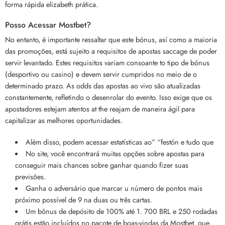
forma rápida elizabeth prática.
Posso Acessar Mostbet?
No entanto, é importante ressaltar que este bónus, así como a maioria
das promoções, está sujeito a requisitos de apostas saccage de poder
servir levantado. Estes requisitos variam consoante to tipo de bónus
(desportivo ou casino) e devem servir cumpridos no meio de o
determinado prazo. As odds das apostas ao vivo são atualizadas
constantemente, refletindo o desenrolar do evento. Isso exige que os
apostadores estejam atentos at the reajam de maneira ágil para
capitalizar as melhores oportunidades.
Além disso, podem acessar estatísticas ao” “festón e tudo que
No site, você encontrará muitas opções sobre apostas para
conseguir mais chances sobre ganhar quando fizer suas
previsões.
Ganha o adversário que marcar u número de pontos mais
próximo possível de 9 na duas ou três cartas.
Um bônus de depósito de 100% até 1. 700 BRL e 250 rodadas
grátis estão incluídos no pacote de boas-vindas da Mostbet, que