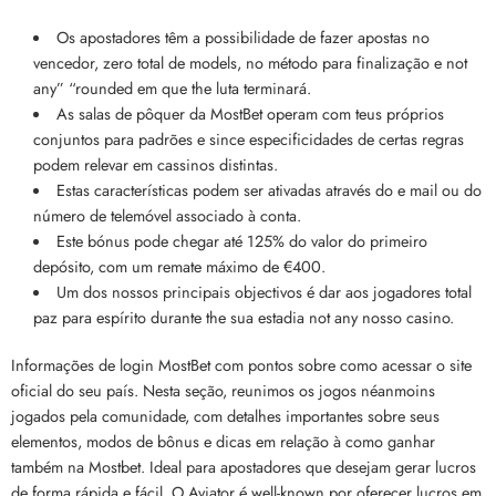
Os apostadores têm a possibilidade de fazer apostas no
vencedor, zero total de models, no método para finalização e not
any” “rounded em que the luta terminará.
As salas de pôquer da MostBet operam com teus próprios
conjuntos para padrões e since especificidades de certas regras
podem relevar em cassinos distintas.
Estas características podem ser ativadas através do e mail ou do
número de telemóvel associado à conta.
Este bónus pode chegar até 125% do valor do primeiro
depósito, com um remate máximo de €400.
Um dos nossos principais objectivos é dar aos jogadores total
paz para espírito durante the sua estadia not any nosso casino.
Informações de login MostBet com pontos sobre como acessar o site
oficial do seu país. Nesta seção, reunimos os jogos néanmoins
jogados pela comunidade, com detalhes importantes sobre seus
elementos, modos de bônus e dicas em relação à como ganhar
também na Mostbet. Ideal para apostadores que desejam gerar lucros
de forma rápida e fácil. O Aviator é well-known por oferecer lucros em