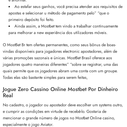
Ao estafar seus ganhos, você precisa atender aos requisitos de
apostas e selecionar u método de pagamento pelo” “que o
primeiro depósito foi feito.
Ainda assim, a Mostbet tem vindo a trabalhar continuamente
para melhorar a new experiência dos utilizadores móveis.
O MostBet Br tem ofertas permanentes, como seus bônus de boas-
vindas disponíveis para jogadores electronic apostadores, além de
várias promoções sazonais e únicas. MostBet Brasil oferece aos
jogadores quatro maneiras diferentes” “sobre se registrar, uma das
quais permite que os jogadores abram uma conta com um groupe.
Todas elas são bastante simples para serem feitas,
Jogue Zero Cassino Online Mostbet Por Dinheiro
Real
No cadastro, o jogador ou apostador deve escolher um systems outro,
e cumprir as condições em virtude de recebê-lo. Gostaria de
mencionar o grande número de jogos no Mostbet Online casino,
especialmente o jogo Aviator.