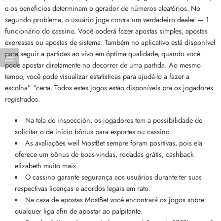
e os beneficios determinam o gerador de números aleatórios. No
segundo problema, o usuário joga contra um verdadeiro dealer — 1
funcionário do cassino. Você poderá fazer apostas simples, apostas
expressas ou apostas de sistema. Também no aplicativo está disponível
para seguir a partidas ao vivo em óptima qualidade, quando você
pode apostar diretamente no decorrer de uma partida. Ao mesmo
tempo, você pode visualizar estatísticas para ajudá-lo a fazer a
escolha” “certa. Todos estes jogos estão disponíveis pra os jogadores
registrados.
Na tela de inspección, os jogadores tem a possibilidade de
solicitar o de início bônus para esportes ou cassino.
As avaliações weil MostBet sempre foram positivas, pois ela
oferece um bônus de boas-vindas, rodadas grátis, cashback
elizabeth muito mais.
O cassino garante segurança aos usuários durante ter suas
respectivas licenças e acordos legais em rato.
Na casa de apostas MostBet você encontrará os jogos sobre
qualquer liga afin de apostar ao palpitante.