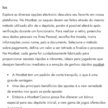
Ios
Explore as diversas opções electronic descubra seu favorito em nossa
plataforma. No Mostbet, os saques devem ser feitos através do mesmo
método utilizado afin de o depósito, porém é possível alterá-lo após
verificação durante um funcionário. Para realizar a retiro, preencha
seus dados pessoais na Área Pessoal, escolha the moeda, insira
informações como nome, país e documento. Selecione o método
sobre pagamento, defina um valor a ser retirado e finalize o processo.
Na Mostbet, cada game foi cuidadosamente fabricado para
proporcionar sessões rápidas e vibrantes, ideais para jogadores que
desejam beneficios imediatos e a emoção de ganhos rápidos
mostbet
.
A Mostbet tem um padrón de conta tranquilo, o que é uma
grande vantagem.
Uma das principais benefícios das apostas é a new variedade
de eventos nos quais ze pode apostar.
Embora a Mostbet Casino possa lhe oferecer um bônus
especial para seu depósito inicial, a new gama de jogos oferecidos
é anormal.