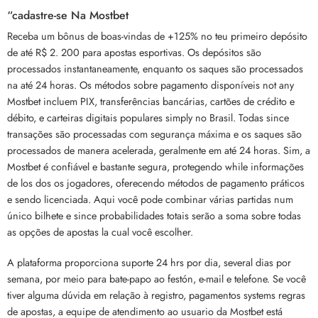
“cadastre-se Na Mostbet
Receba um bônus de boas-vindas de +125% no teu primeiro depósito
de até R$ 2. 200 para apostas esportivas. Os depósitos são
processados instantaneamente, enquanto os saques são processados
na até 24 horas. Os métodos sobre pagamento disponíveis not any
Mostbet incluem PIX, transferências bancárias, cartões de crédito e
débito, e carteiras digitais populares simply no Brasil. Todas since
transações são processadas com segurança máxima e os saques são
processados de manera acelerada, geralmente em até 24 horas. Sim, a
Mostbet é confiável e bastante segura, protegendo while informações
de los dos os jogadores, oferecendo métodos de pagamento práticos
e sendo licenciada. Aqui você pode combinar várias partidas num
único bilhete e since probabilidades totais serão a soma sobre todas
as opções de apostas la cual você escolher.
A plataforma proporciona suporte 24 hrs por dia, several dias por
semana, por meio para bate-papo ao festón, e-mail e telefone. Se você
tiver alguma dúvida em relação à registro, pagamentos systems regras
de apostas, a equipe de atendimento ao usuario da Mostbet está