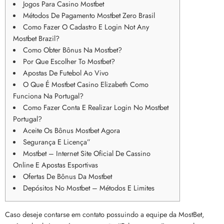
Jogos Para Casino Mostbet
Métodos De Pagamento Mostbet Zero Brasil
Como Fazer O Cadastro E Login Not Any
Mostbet Brazil?
Como Obter Bônus Na Mostbet?
Por Que Escolher To Mostbet?
Apostas De Futebol Ao Vivo
O Que É Mostbet Casino Elizabeth Como
Funciona Na Portugal?
Como Fazer Conta E Realizar Login No Mostbet
Portugal?
Aceite Os Bônus Mostbet Agora
Segurança E Licença”
Mostbet – Internet Site Oficial De Cassino
Online E Apostas Esportivas
Ofertas De Bônus Da Mostbet
Depósitos No Mostbet – Métodos E Limites
Caso deseje contarse em contato possuindo a equipe da MostBet,