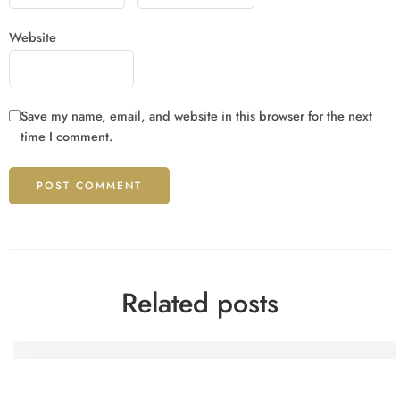
Website
Save my name, email, and website in this browser for the next
time I comment.
Related posts
Die Plattform Slotexo: Wo der Genuss in Deutschland nic