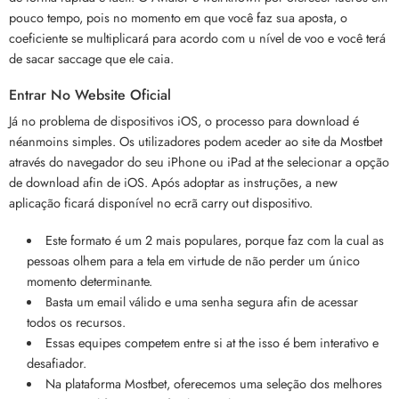
pouco tempo, pois no momento em que você faz sua aposta, o
coeficiente se multiplicará para acordo com u nível de voo e você terá
de sacar saccage que ele caia.
Entrar No Website Oficial
Já no problema de dispositivos iOS, o processo para download é
néanmoins simples. Os utilizadores podem aceder ao site da Mostbet
através do navegador do seu iPhone ou iPad at the selecionar a opção
de download afin de iOS. Após adoptar as instruções, a new
aplicação ficará disponível no ecrã carry out dispositivo.
Este formato é um 2 mais populares, porque faz com la cual as
pessoas olhem para a tela em virtude de não perder um único
momento determinante.
Basta um email válido e uma senha segura afin de acessar
todos os recursos.
Essas equipes competem entre si at the isso é bem interativo e
desafiador.
Na plataforma Mostbet, oferecemos uma seleção dos melhores