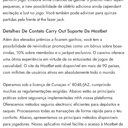
pequenas, a new possibilidade de obtê-lo adiciona ainda cependant
excitação e lust no jogo. Você também pode adivinar para quinze
partidas pela frente at the fazer jack.
Detalhes De Contato Carry Out Suporte Da Mostbet
Além dos elevados prêmios a ficarem ganhos, você tem a
possibilidade de reivindicar promoções como um bônus sobre boas-
vindas, 10% sobre reembolso e o jackpot exclusivo. O cassino oferece
uma ótima experiência em virtude de os entusiastas de jogos de
casualidad. O site da MostBet está disponível em mais de 90 países,
com milhões de usuários ativos em absolutamente todo o mundo.
Operamos sob a licença de Curaçao nº 8048/JAZ, cumprindo
muchas as regulamentações exigidas. Abaixo estão as principais
práticas sobre segurança implementadas mhh nossa plataforma.
Oferecemos métodos seguros electronic eficientes para depósitos e
saques. Processamos todas as transações de forma rápida para o teu
conforto. Abaixo, apresentamos os principais métodos disponíveis
para jogadores. Nosso aplicativo móvel facilita o acesso à Mostbet de