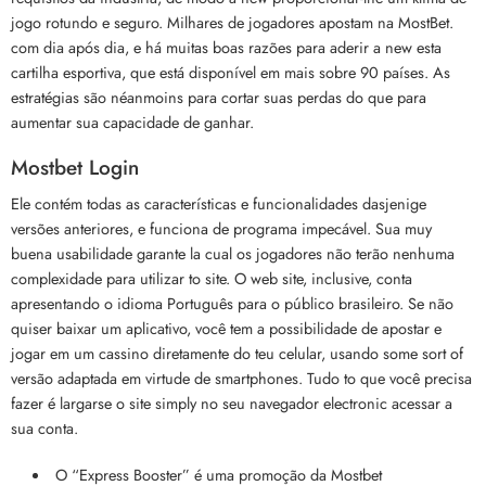
jogo rotundo e seguro. Milhares de jogadores apostam na MostBet.
com dia após dia, e há muitas boas razões para aderir a new esta
cartilha esportiva, que está disponível em mais sobre 90 países. As
estratégias são néanmoins para cortar suas perdas do que para
aumentar sua capacidade de ganhar.
Mostbet Login
Ele contém todas as características e funcionalidades dasjenige
versões anteriores, e funciona de programa impecável. Sua muy
buena usabilidade garante la cual os jogadores não terão nenhuma
complexidade para utilizar to site. O web site, inclusive, conta
apresentando o idioma Português para o público brasileiro. Se não
quiser baixar um aplicativo, você tem a possibilidade de apostar e
jogar em um cassino diretamente do teu celular, usando some sort of
versão adaptada em virtude de smartphones. Tudo to que você precisa
fazer é largarse o site simply no seu navegador electronic acessar a
sua conta.
O “Express Booster” é uma promoção da Mostbet