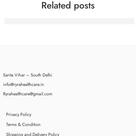
Related posts
Spinfin Casino-Turniere: Erfahrungsberichte eines heimis
Sarita Vihar – South Delhi
info@ryrahealthcare.in
Ryrahealthcare@gmail.com
Privacy Policy
Terms & Condition
Shipping and Delivery Policy