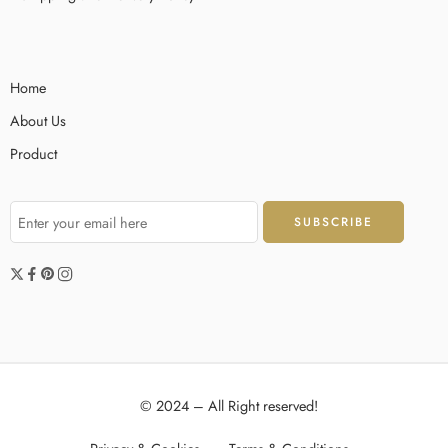
Home
About Us
Product
© 2024 – All Right reserved!