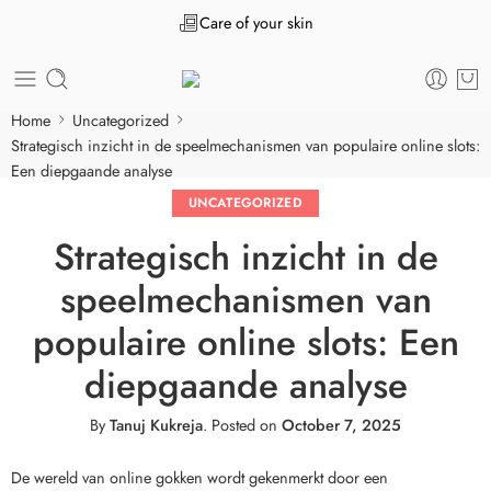
Care of your skin
Home
Uncategorized
Strategisch inzicht in de speelmechanismen van populaire online slots:
Een diepgaande analyse
UNCATEGORIZED
Strategisch inzicht in de
speelmechanismen van
populaire online slots: Een
diepgaande analyse
By
Tanuj Kukreja
.
Posted on
October 7, 2025
De wereld van online gokken wordt gekenmerkt door een