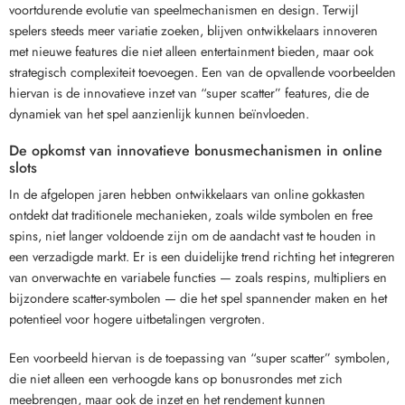
voortdurende evolutie van speelmechanismen en design. Terwijl
spelers steeds meer variatie zoeken, blijven ontwikkelaars innoveren
met nieuwe features die niet alleen entertainment bieden, maar ook
strategisch complexiteit toevoegen. Een van de opvallende voorbeelden
hiervan is de innovatieve inzet van “super scatter” features, die de
dynamiek van het spel aanzienlijk kunnen beïnvloeden.
De opkomst van innovatieve bonusmechanismen in online
slots
In de afgelopen jaren hebben ontwikkelaars van online gokkasten
ontdekt dat traditionele mechanieken, zoals wilde symbolen en free
spins, niet langer voldoende zijn om de aandacht vast te houden in
een verzadigde markt. Er is een duidelijke trend richting het integreren
van onverwachte en variabele functies — zoals respins, multipliers en
bijzondere scatter-symbolen — die het spel spannender maken en het
potentieel voor hogere uitbetalingen vergroten.
Een voorbeeld hiervan is de toepassing van “super scatter” symbolen,
die niet alleen een verhoogde kans op bonusrondes met zich
meebrengen, maar ook de inzet en het rendement kunnen