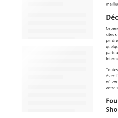
meille
Déc
Cepend
sites 
perdre
quelque
partou
Intern
Toutes
Avec l
où vou
votre 
Fou
Sho