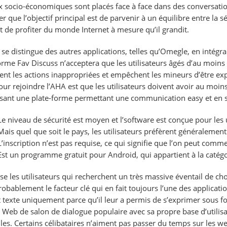
x socio-économiques sont placés face à face dans des conversations
r que l’objectif principal est de parvenir à un équilibre entre la sé
nt de profiter du monde Internet à mesure qu’il grandit.
 se distingue des autres applications, telles qu’Omegle, en intégra
orme Fav Discuss n’acceptera que les utilisateurs âgés d’au moins 1
ent les actions inappropriées et empêchent les mineurs d’être ex
ur rejoindre l’AHA est que les utilisateurs doivent avoir au moins 1
ssant une plate-forme permettant une communication easy et en 
Le niveau de sécurité est moyen et l’software est conçue pour les u
Mais quel que soit le pays, les utilisateurs préfèrent généralement
L’inscription n’est pas requise, ce qui signifie que l’on peut co
Est un programme gratuit pour Android, qui appartient à la catégori
lise les utilisateurs qui recherchent un très massive éventail de cho
robablement le facteur clé qui en fait toujours l’une des applicatio
 texte uniquement parce qu’il leur a permis de s’exprimer sous fo
e Web de salon de dialogue populaire avec sa propre base d’utilisa
lles. Certains célibataires n’aiment pas passer du temps sur les we