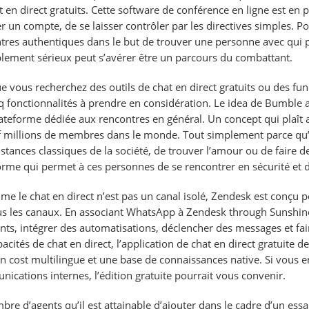
t en direct gratuits. Cette software de conférence en ligne est en p
er un compte, de se laisser contrôler par les directives simples. Po
tres authentiques dans le but de trouver une personne avec qui p
blement sérieux peut s’avérer être un parcours du combattant.
e vous recherchez des outils de chat en direct gratuits ou des funct
nq fonctionnalités à prendre en considération. Le idea de Bumble a
ateforme dédiée aux rencontres en général. Un concept qui plaî
f millions de membres dans le monde. Tout simplement parce qu’il e
stances classiques de la société, de trouver l’amour ou de faire 
orme qui permet à ces personnes de se rencontrer en sécurité et d’
me le chat en direct n’est pas un canal isolé, Zendesk est conçu
us les canaux. En associant WhatsApp à Zendesk through Sunshine
ients, intégrer des automatisations, déclencher des messages et fai
pacités de chat en direct, l’application de chat en direct gratuit
en cost multilingue et une base de connaissances native. Si vous e
ications internes, l’édition gratuite pourrait vous convenir.
bre d’agents qu’il est attainable d’ajouter dans le cadre d’un essai