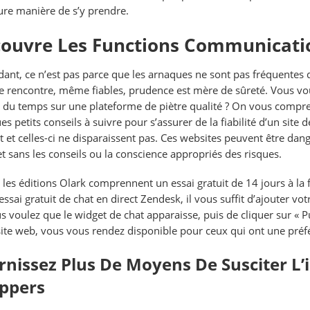
ure manière de s’y prendre.
ouvre Les Functions Communicati
ant, ce n’est pas parce que les arnaques ne sont pas fréquentes qu
de rencontre, même fiables, prudence est mère de sûreté. Vous voul
 du temps sur une plateforme de piètre qualité ? On vous compren
s petits conseils à suivre pour s’assurer de la fiabilité d’un site 
t et celles-ci ne disparaissent pas. Ces websites peuvent être dan
et sans les conseils ou la conscience appropriés des risques.
 les éditions Olark comprennent un essai gratuit de 14 jours à la
’essai gratuit de chat en direct Zendesk, il vous suffit d’ajouter v
s voulez que le widget de chat apparaisse, puis de cliquer sur « Pu
site web, vous vous rendez disponible pour ceux qui ont une préf
rnissez Plus De Moyens De Susciter L’i
ppers