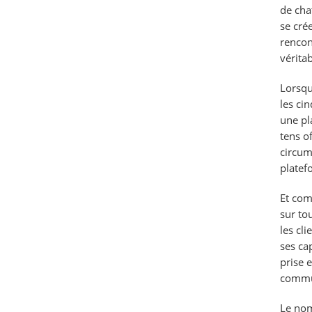
de cha
se cré
rencon
vérita
Lorsqu
les ci
une pl
tens o
circum
platef
Et com
sur to
les cl
ses ca
prise 
commun
Le nom