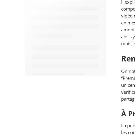
Il exp
compor
vidéo 
en mes
amont 
ans s’
mois, 
Rem
On note
“Premi
un cen
vérifi
partag
À P
La pui
les co