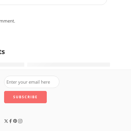
comment.
ts
 Notícias De Campo Grande E Ms
ternativas À Plataforma
Mejores Apps Para Hablar Con Desconocidos P