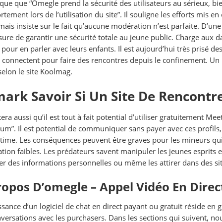
lique que “Omegle prend la sécurité des utilisateurs au sérieux, bie
tement lors de l’utilisation du site”. Il souligne les efforts mis
mais insiste sur le fait qu’aucune modération n’est parfaite. D’un
ure de garantir une sécurité totale au jeune public. Charge au
pour en parler avec leurs enfants. Il est aujourd’hui très prisé
y connectent pour faire des rencontres depuis le confinement. Un 
selon le site Koolmag.
ark Savoir Si Un Site De Rencontre 
ra aussi qu’il est tout à fait potential d’utiliser gratuitement Mee
um”. Il est potential de communiquer sans payer avec ces profil
time. Les conséquences peuvent être graves pour les mineurs qui
cation faibles. Les prédateurs savent manipuler les jeunes esprits
er des informations personnelles ou même les attirer dans des si
ropos D’omegle – Appel Vidéo En Direc
ssance d’un logiciel de chat en direct payant ou gratuit réside en 
nversations avec les purchasers. Dans les sections qui suivent, nous