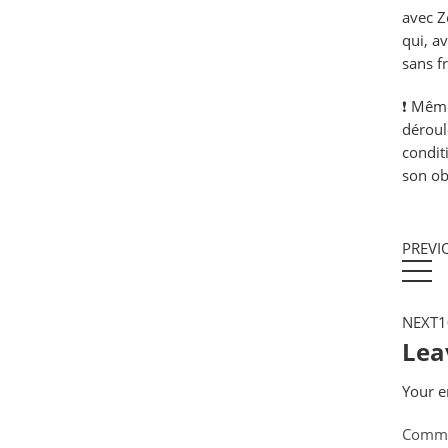
avec Z
qui, a
sans fr
❗ Même
déroul
condit
son obj
PREVI
NEXT
1
Lea
Your e
Comm