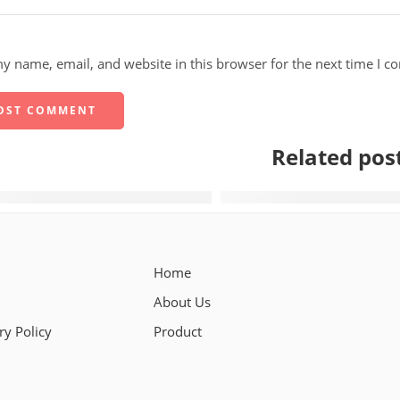
y name, email, and website in this browser for the next time I 
Related pos
res Aplicativos De Roleta De Bate-papo Para Android E Ios
Fim Do Skype: Confira 3 Al
Home
About Us
ry Policy
Product