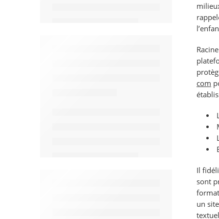
milieu
rappele
l’enfa
Racine
platef
protèg
com
po
établi
Il fidé
sont p
format
un sit
textue