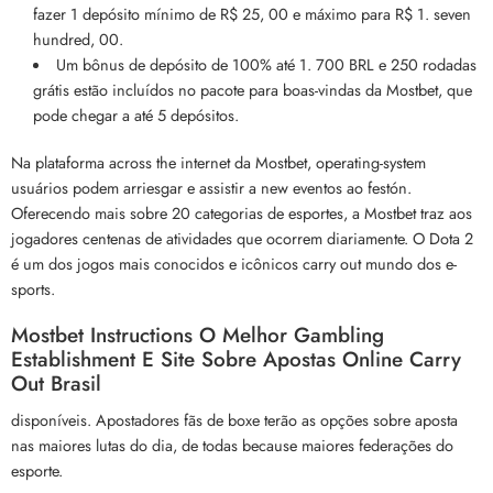
fazer 1 depósito mínimo de R$ 25, 00 e máximo para R$ 1. seven
hundred, 00.
Um bônus de depósito de 100% até 1. 700 BRL e 250 rodadas
grátis estão incluídos no pacote para boas-vindas da Mostbet, que
pode chegar a até 5 depósitos.
Na plataforma across the internet da Mostbet, operating-system
usuários podem arriesgar e assistir a new eventos ao festón.
Oferecendo mais sobre 20 categorias de esportes, a Mostbet traz aos
jogadores centenas de atividades que ocorrem diariamente. O Dota 2
é um dos jogos mais conocidos e icônicos carry out mundo dos e-
sports.
Mostbet Instructions O Melhor Gambling
Establishment E Site Sobre Apostas Online Carry
Out Brasil
disponíveis. Apostadores fãs de boxe terão as opções sobre aposta
nas maiores lutas do dia, de todas because maiores federações do
esporte.