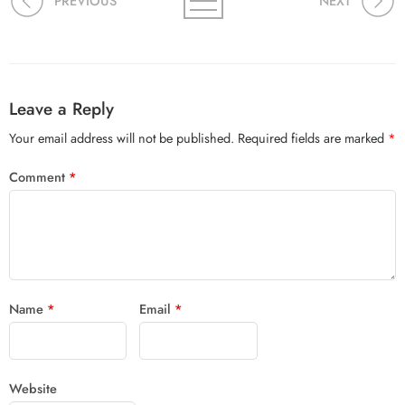
PREVIOUS
NEXT
Leave a Reply
Your email address will not be published.
Required fields are marked
*
Comment
*
Name
*
Email
*
Website