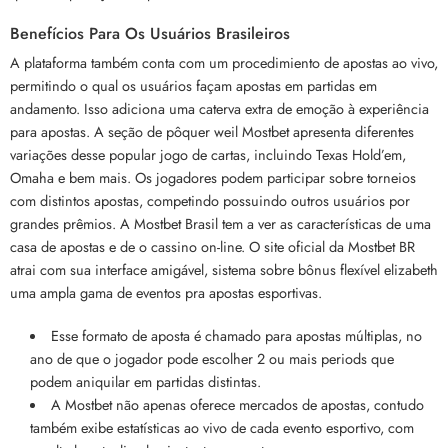
Benefícios Para Os Usuários Brasileiros
A plataforma também conta com um procedimiento de apostas ao vivo,
permitindo o qual os usuários façam apostas em partidas em
andamento. Isso adiciona uma caterva extra de emoção à experiência
para apostas. A seção de pôquer weil Mostbet apresenta diferentes
variações desse popular jogo de cartas, incluindo Texas Hold’em,
Omaha e bem mais. Os jogadores podem participar sobre torneios
com distintos apostas, competindo possuindo outros usuários por
grandes prêmios. A Mostbet Brasil tem a ver as características de uma
casa de apostas e de o cassino on-line. O site oficial da Mostbet BR
atrai com sua interface amigável, sistema sobre bônus flexível elizabeth
uma ampla gama de eventos pra apostas esportivas.
Esse formato de aposta é chamado para apostas múltiplas, no
ano de que o jogador pode escolher 2 ou mais periods que
podem aniquilar em partidas distintas.
A Mostbet não apenas oferece mercados de apostas, contudo
também exibe estatísticas ao vivo de cada evento esportivo, com