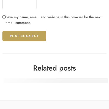
Save my name, email, and website in this browser for the next
time I comment.
Related posts
100 Gratis-Spins nach dem Beitritt bei BetAlice Casino a