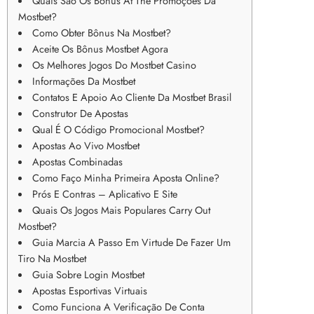
Quais São Os Bônus At The Promoções Da
Mostbet?
Como Obter Bônus Na Mostbet?
Aceite Os Bônus Mostbet Agora
Os Melhores Jogos Do Mostbet Casino
Informações Da Mostbet
Contatos E Apoio Ao Cliente Da Mostbet Brasil
Construtor De Apostas
Qual É O Código Promocional Mostbet?
Apostas Ao Vivo Mostbet
Apostas Combinadas
Como Faço Minha Primeira Aposta Online?
Prós E Contras – Aplicativo E Site
Quais Os Jogos Mais Populares Carry Out
Mostbet?
Guia Marcia A Passo Em Virtude De Fazer Um
Tiro Na Mostbet
Guia Sobre Login Mostbet
Apostas Esportivas Virtuais
Como Funciona A Verificação De Conta