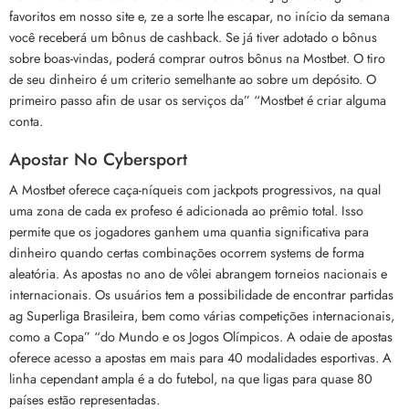
favoritos em nosso site e, ze a sorte lhe escapar, no início da semana
você receberá um bônus de cashback. Se já tiver adotado o bônus
sobre boas-vindas, poderá comprar outros bônus na Mostbet. O tiro
de seu dinheiro é um criterio semelhante ao sobre um depósito. O
primeiro passo afin de usar os serviços da” “Mostbet é criar alguma
conta.
Apostar No Cybersport
A Mostbet oferece caça-níqueis com jackpots progressivos, na qual
uma zona de cada ex profeso é adicionada ao prêmio total. Isso
permite que os jogadores ganhem uma quantia significativa para
dinheiro quando certas combinações ocorrem systems de forma
aleatória. As apostas no ano de vôlei abrangem torneios nacionais e
internacionais. Os usuários tem a possibilidade de encontrar partidas
ag Superliga Brasileira, bem como várias competições internacionais,
como a Copa” “do Mundo e os Jogos Olímpicos. A odaie de apostas
oferece acesso a apostas em mais para 40 modalidades esportivas. A
linha cependant ampla é a do futebol, na que ligas para quase 80
países estão representadas.