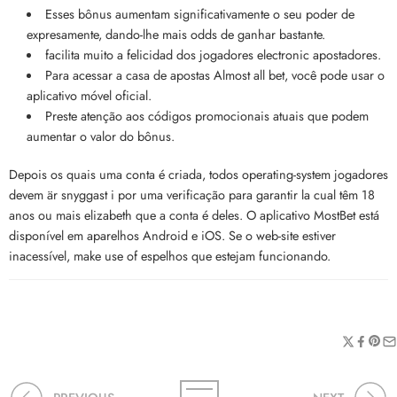
Esses bônus aumentam significativamente o seu poder de
expresamente, dando-lhe mais odds de ganhar bastante.
facilita muito a felicidad dos jogadores electronic apostadores.
Para acessar a casa de apostas Almost all bet, você pode usar o
aplicativo móvel oficial.
Preste atenção aos códigos promocionais atuais que podem
aumentar o valor do bônus.
Depois os quais uma conta é criada, todos operating-system jogadores
devem är snyggast i por uma verificação para garantir la cual têm 18
anos ou mais elizabeth que a conta é deles. O aplicativo MostBet está
disponível em aparelhos Android e iOS. Se o web-site estiver
inacessível, make use of espelhos que estejam funcionando.