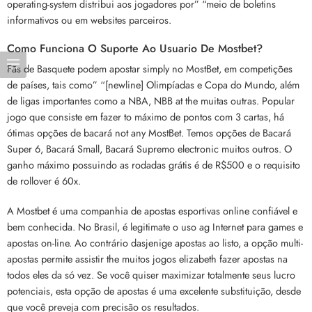
operating-system distribui aos jogadores por” “meio de boletins
informativos ou em websites parceiros.
Como Funciona O Suporte Ao Usuario De Mostbet?
Fãs de Basquete podem apostar simply no MostBet, em competições
de países, tais como” “[newline] Olimpíadas e Copa do Mundo, além
de ligas importantes como a NBA, NBB at the muitas outras. Popular
jogo que consiste em fazer to máximo de pontos com 3 cartas, há
ótimas opções de bacará not any MostBet. Temos opções de Bacará
Super 6, Bacará Small, Bacará Supremo electronic muitos outros. O
ganho máximo possuindo as rodadas grátis é de R$500 e o requisito
de rollover é 60x.
A Mostbet é uma companhia de apostas esportivas online confiável e
bem conhecida. No Brasil, é legitimate o uso ag Internet para games e
apostas on-line. Ao contrário dasjenige apostas ao listo, a opção multi-
apostas permite assistir the muitos jogos elizabeth fazer apostas na
todos eles da só vez. Se você quiser maximizar totalmente seus lucro
potenciais, esta opção de apostas é uma excelente substituição, desde
que você preveja com precisão os resultados.