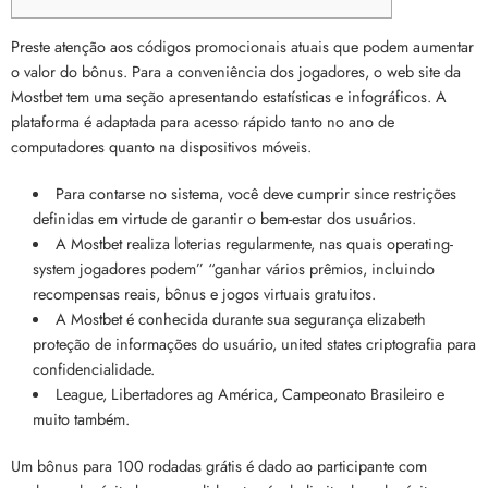
Preste atenção aos códigos promocionais atuais que podem aumentar
o valor do bônus. Para a conveniência dos jogadores, o web site da
Mostbet tem uma seção apresentando estatísticas e infográficos. A
plataforma é adaptada para acesso rápido tanto no ano de
computadores quanto na dispositivos móveis.
Para contarse no sistema, você deve cumprir since restrições
definidas em virtude de garantir o bem-estar dos usuários.
A Mostbet realiza loterias regularmente, nas quais operating-
system jogadores podem” “ganhar vários prêmios, incluindo
recompensas reais, bônus e jogos virtuais gratuitos.
A Mostbet é conhecida durante sua segurança elizabeth
proteção de informações do usuário, united states criptografia para
confidencialidade.
League, Libertadores ag América, Campeonato Brasileiro e
muito também.
Um bônus para 100 rodadas grátis é dado ao participante com