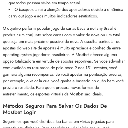
que todos possam vê-los em tempo actual.
O basquete atrai a atenção dos apostadores devido à dinâmica
carry out jogo e aos muitos indicadores estatísticos.
O objetivo perform popular jogo de cartas Bacará not any Brasil é
produzir um conjunto sobre cartas com o valor de nove ou um total
que seja um mais próximo possível de nove. A escolha particular de
apostas do web site de apostas é muito apreciada e conhecida entre
operating system jogadores brasileiros. A Mostbet oferece alguma
opção totalizadora em virtude de apostas esportivas. Se você adivinhar
com exatidão os resultados de pelo poco 9 dos 15″ “eventos, você
ganhará alguma recompensa. Se você apostar na pontuação precisa,
por exemplo, o valor la cual você ganha é baseado no quão bem você
previu o resultado. Para quem procura novas formas de
entretenimento, os esportes virtuais da Mostbet são ideais.
Métodos Seguros Para Salvar Os Dados De
Mostbet Login
Sugerimos que você distribua tua banca em várias jogadas para
garantir seu dinheiro. Para concluir seu de início saque, você