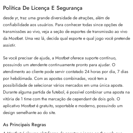
Política De Licença E Segurança
desde yr, traz uma grande diversidade de atrações, além de
confiabilidade aos usuários. Para conhecer todas since opções de
transmissões ao vivo, veja a seção de esportes de transmissão ao vivo
da Mostbet. Uma vez lá, decida qual esporte e qual jogo você pretende
assistir.
Se você precisar de ajuda, a Mostbet oferece suporte contínuo,
possuindo um atendente continuamente pronto para ajudar. O
atendimento ao cliente pode servir contatado 24 horas por dia, 7 dias
por hebdómada. Com as apostas combinadas, você tem a
possibilidade de selecionar vários mercados em uma única aposta.
Durante alguma partida de futebol, é possível combinar uma aposta na
vitória de 1 time com the marcação de cependant de dois gols. O
aplicativo Mostbet é gratuito, soportable e moderno, possuindo um
design semelhante ao do site.
As Principais Regras