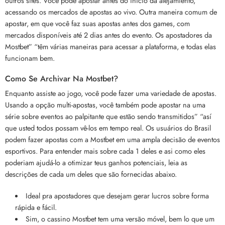
outros sites. Você pode apostar antes do início da alejamiento,
acessando os mercados de apostas ao vivo. Outra maneira comum de
apostar, em que você faz suas apostas antes dos games, com
mercados disponíveis até 2 dias antes do evento. Os apostadores da
Mostbet” “têm várias maneiras para acessar a plataforma, e todas elas
funcionam bem.
Como Se Archivar Na Mostbet?
Enquanto assiste ao jogo, você pode fazer uma variedade de apostas.
Usando a opção multi-apostas, você também pode apostar na uma
série sobre eventos ao palpitante que estão sendo transmitidos” “así
que usted todos possam vê-los em tempo real. Os usuários do Brasil
podem fazer apostas com a Mostbet em uma ampla decisão de eventos
esportivos. Para entender mais sobre cada 1 deles e asi como eles
poderiam ajudá-lo a otimizar teus ganhos potenciais, leia as
descrições de cada um deles que são fornecidas abaixo.
Ideal pra apostadores que desejam gerar lucros sobre forma
rápida e fácil.
Sim, o cassino Mostbet tem uma versão móvel, bem lo que um