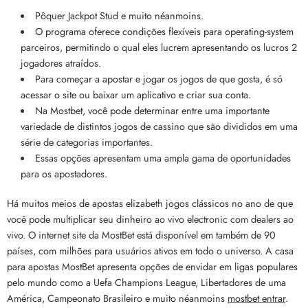
Pôquer Jackpot Stud e muito néanmoins.
O programa oferece condições flexíveis para operating-system
parceiros, permitindo o qual eles lucrem apresentando os lucros 2
jogadores atraídos.
Para começar a apostar e jogar os jogos de que gosta, é só
acessar o site ou baixar um aplicativo e criar sua conta.
Na Mostbet, você pode determinar entre uma importante
variedade de distintos jogos de cassino que são divididos em uma
série de categorias importantes.
Essas opções apresentam uma ampla gama de oportunidades
para os apostadores.
Há muitos meios de apostas elizabeth jogos clássicos no ano de que
você pode multiplicar seu dinheiro ao vivo electronic com dealers ao
vivo. O internet site da MostBet está disponível em também de 90
países, com milhões para usuários ativos em todo o universo. A casa
para apostas MostBet apresenta opções de envidar em ligas populares
pelo mundo como a Uefa Champions League, Libertadores de uma
América, Campeonato Brasileiro e muito néanmoins
mostbet entrar
.